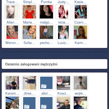
Trace…
Simpl…
Pumka
Justy…
Kasia…
Allan…
Maria…
malgo…
kicia…
Czarn…
Weron…
Sofia…
pecho…
Luuiz…
Karin…
Ostatnio zalogowani mężczyźni
Karam…
Jtree…
alior…
Kosci…
wojte…