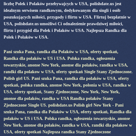
liczbę Polek i Polaków przebywajcych w USA, polishdate.us jest
idealnym serwisem randkowym, dedykowanym dla singli i osób
poszukujących miłości, przygody i flirtu w USA. Flirtuj bezpłatnie w
USA, polishdate.us umożliwi Ci odnalezienie prawdziwej miłości,
flirtu i przygód dla Polek i Polaków w USA. Najlepsza Randka dla
Polek i Polaków w USA.
Pani szuka Pana, randka dla Polaków w USA, oferty spotkań,
Randka dla polaków w US i USA. Polska randka, ogłoszenia
towarzyskie, anonse New York, anonse dla polaków, randka w USA,
randki dla polakow w USA, oferty spotkań Single Stany Zjednoczone.
Polish girl US. Pani szuka Pana, randka dla polaków w USA, oferty
spotkań, polska randka, anonse New York, polonia w USA, randka w
USA, oferty spotkań, Stany Zjednoczone, New York, New York,
anonse dla polaków, randka w USA Randka polaków Stany
Zjednoczone Single US. polishdate.us Polish girl New York - Pani
szuka Pana, randka dla Polaków w USA, oferty spotkań, Randka dla
polaków w US i USA. Polska randka, ogłoszenia towarzyskie, anonse
New York, anonse dla polaków, randka w USA, randki dla polakow w
USA, oferty spotkań Najlepsza randka Stany Zjednoczone