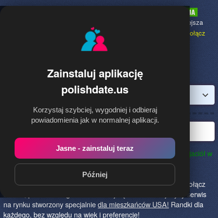
Polishdate.us
to najpopularniejsza
Randka dla Polaków w USA,
dołącz
bezpłatnie!
Zainstaluj aplikację
polishdate.us
Zaloguj
Korzystaj szybciej, wygodniej i odbieraj
powiadomienia jak w normalnej aplikacji.
Najlepsza Polska randka w USA!
Jasne - zainstaluj teraz
PolishDate.us to najlepszy sposób na poznanie nowych przyjaciół w
Stanach Zjednoczonych!
Określ czego szukasz i skończ z
samotnością! Znajdziesz tu osoby szukające miłości lub
Później
przygody, chętne na randkę, imprezę i spotkanie na żywo! Dołącz
do nas, powiedz czego szukasz i daj się znaleźć! To jedyny serwis
na rynku stworzony specjalnie
dla mieszkańców USA!
Randki dla
każdego, bez względu na wiek i preferencje!