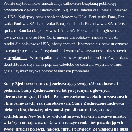
Profile użytkowników umożliwiają całkowicie bezpłatną publikację
prywatnych ogłoszeń randkowych. Najlepsza Randka dla Polek i Polaków
w USA. Najlepszy serwis społecnościowy w USA. Pani szuka Pana, Pan
szuka Pani w USA. Pani szuka Pana, randka dla Polaków w USA, oferty
spotkań, Randka dla polaków w US i USA. Polska randka, ogłoszenia
towarzyskie, anonse New York, anonse dla polaków, randka w USA,
randki dla polakow w USA, oferty spotkań. Korzystanie z serwisu oznacza
akceptację postanowień regulaminu i warunków prywatności określonych
w
regulaminie
. W przypadku jakichkolwiek pytań lub problemów, możesz
skontaktować się z nami poprzez całodobowe
centrum wsparcia online
,
gdzie uzyskasz szybką pomoc w każdym problemie.
Stany Zjednoczone to kraj zachwycający swoją różnorodnością i
pieknem, Stany Zjednoczone od lat jest jednym z głównych
kierunków migracji Polek i Polaków zarówno w celach turystycznych
i krajoznawczych, jak i zarobkowych. Stany Zjednoczone zachwyca
pięknem krajobrazów, niesamowitym klimatem i wyjątkową
architekturą. New York to wielokulturowe, barwne i ciekawe miasto,
w którym odnajdziesz także wielu naszych rodaków poszukujących
swojej drugiej połówki, miłości, flirtu i przygody. Ze względu na dużą