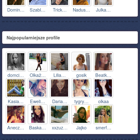
Domin…
Szabl…
Trick…
Nadus…
Julka…
Najpopularniejsze profile
domci…
Olka2…
Lilia…
gosik
Beatk…
Kasia…
Eweli…
Daria…
tygry…
olkaa
Anecz…
Baska…
xxzuz…
Jajko
smerf…