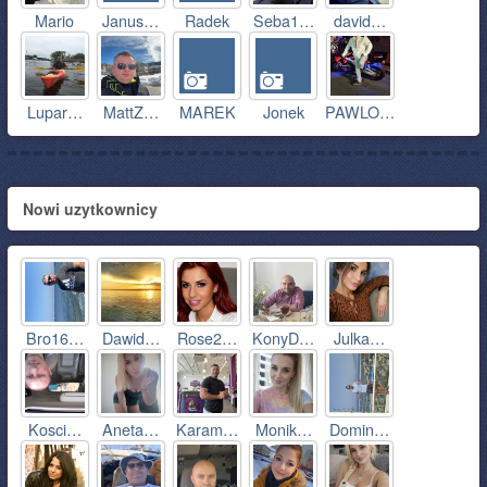
Mario
Janus…
Radek
Seba1…
david…
Lupar…
MattZ…
MAREK
Jonek
PAWLO…
Nowi uzytkownicy
Bro16…
Dawid…
Rose2…
KonyD…
Julka…
Kosci…
Aneta…
Karam…
Monik…
Domin…